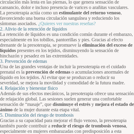
circulación más lenta en las piernas, lo que genera sensación de
cansancio, dolor e incluso presencia de varices o arañitas vasculares.
La presoterapia actúa como un
estimulante del retorno venoso
,
favoreciendo una buena circulación sanguínea y reduciendo los
síntomas asociados.
¿Quieres ver nuestras reseñas?
2. Alivio de la retención de líquidos
La retención de líquidos es una condición común durante el embarazo,
especialmente en los tobillos, pantorrillas y pies. Gracias al efecto
drenante de la presoterapia, se promueve la
eliminación del exceso de
líquidos
presentes en los tejidos, disminuyendo la sensación de
hinchazón y pesadez en las extremidades.
3. Prevención de edemas
Una de las grandes ventajas de incluir la presoterapia en el cuidado
prenatal es la
prevención de edemas
o acumulaciones anormales de
líquido en los tejidos. Al evitar que se produzcan o reducir su
severidad, se mejora la movilidad y comodidad de la futura madre.
4. Relajación y bienestar físico
Además de sus efectos mecánicos, la presoterapia ofrece una sensación
de relajación global. Las sesiones suelen generar una confortable
sensación de “masaje”, que
disminuye el estrés
y
mejora el estado de
ánimo
de la mujer durante esta etapa vital.
5. Disminución del riesgo de trombosis
Gracias a su capacidad para mejorar el flujo venoso, la presoterapia
también puede contribuir a
reducir el riesgo de trombosis venosa
,
especialmente en mujeres embarazadas con predisposición a esta