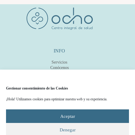
INFO
Servicios
Conócenos
Gestionar consentimiento de las Cookies
CONECTA
¡Hola! Utilizamos cookies para optimizar nuestra web y su experiencia.
Contacto
© 2026 Ocho, centro integral de salud -
Diseñado por
Aceptar
Marketing digital y Posicionamiento Seo
TailorWeb
/
para fisioterapeutas -
beelevel
Denegar